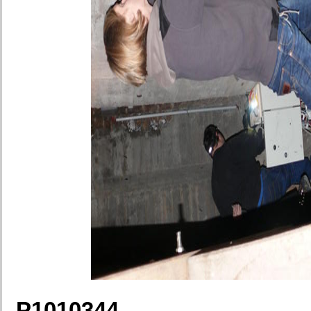
P1010344