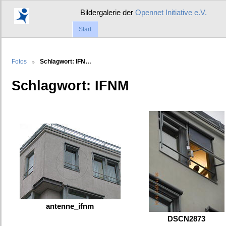
Bildergalerie der
Opennet Initiative e.V.
Start
Fotos
Schlagwort: IFN…
Schlagwort: IFNM
antenne_ifnm
DSCN2873