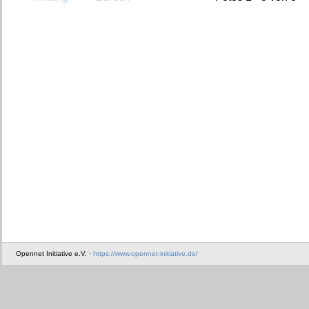
Opennet Initiative e.V. ·
https://www.opennet-initiative.de/