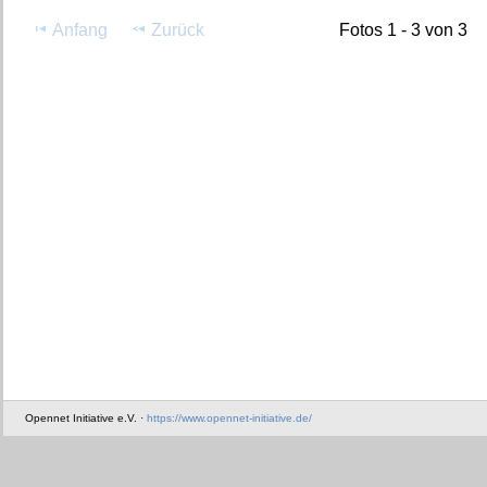
Anfang
Zurück
Fotos 1 - 3 von 3
Opennet Initiative e.V. ·
https://www.opennet-initiative.de/