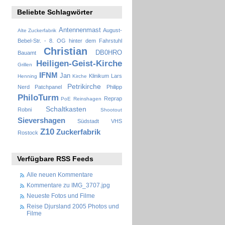
Beliebte Schlagwörter
Antennenmast
August-
Alte Zuckerfabrik
Bebel-Str. - 8. OG hinter dem Fahrstuhl
Christian
DB0HRO
Bauamt
Heiligen-Geist-Kirche
Grillen
IFNM
Jan
Klinikum
Lars
Henning
Kirche
Petrikirche
Nerd
Patchpanel
Philipp
PhiloTurm
Reprap
PoE
Reinshagen
Schaltkasten
Robni
Shootout
Sievershagen
Südstadt
VHS
Z10
Zuckerfabrik
Rostock
Verfügbare RSS Feeds
Alle neuen Kommentare
Kommentare zu IMG_3707.jpg
Neueste Fotos und Filme
Reise Djursland 2005 Photos und
Filme